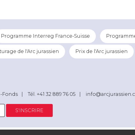
Programme Interreg France-Suisse
Programme 
turage de l'Arc jurassien
Prix de l'Arc jurassien
e-Fonds |
Tél. +41 32 889 76 05
|
info@arcjurassien.
S'INSCRIRE