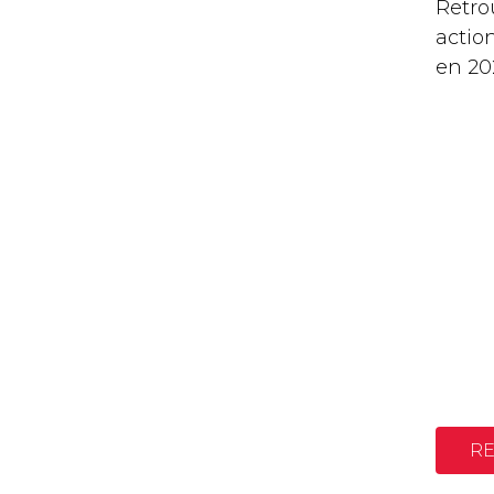
Retro
action
en 202
R