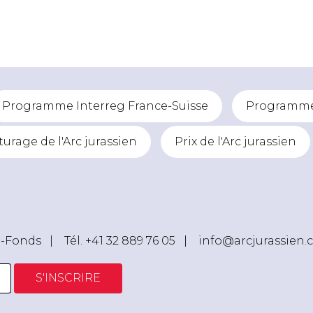
Programme Interreg France-Suisse
Programme 
turage de l'Arc jurassien
Prix de l'Arc jurassien
e-Fonds |
Tél. +41 32 889 76 05
|
info@arcjurassien.
S'INSCRIRE