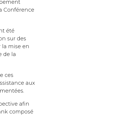
oppement
a Conférence
nt été
on sur des
 la mise en
e de la
e ces
assistance aux
gmentées.
ective afin
Tank composé