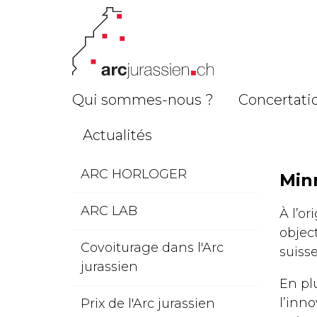
Qui sommes-nous ?
Concertatio
Actualités
ARC HORLOGER
Minn
ARC LAB
À l’or
object
Covoiturage dans l'Arc
suiss
jurassien
En pl
l’inn
Prix de l'Arc jurassien