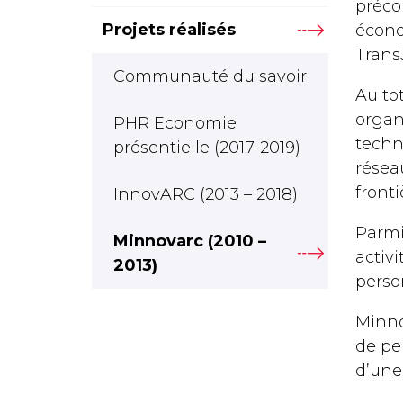
préco
Projets réalisés
écono
Trans
Communauté du savoir
Au tot
organ
PHR Economie
techn
présentielle (2017-2019)
réseau
fronti
InnovARC (2013 – 2018)
Parmi
Minnovarc (2010 –
activi
2013)
perso
Minno
de pe
d’une